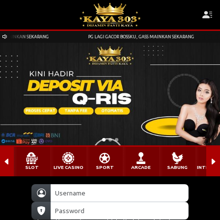
AN SEKARANG
PG LAGI GACOR BOSSKU, GASS MAINKAN SEKARANG
SLOT
LIVE CASINO
SPORT
ARCADE
SABUNG
INTERAC