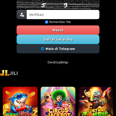
Remember Me
Masuk
Daftar Sekarang
Main di Telegram
Desktop
Wap
JILI