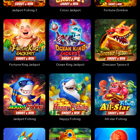
Jackpot Fishing 2
Circus Jackpot
Fortune Zombie
Fortune King Jackpot
Ocean King Jackpot
Dinosaur Tycoon II
Jackpot Fishing
Happy Fishing
All-star Fishing