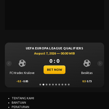
UEFA EUROPA LEAGUE QUALIFIERS
August 7, 2026 — 00:00 WIB
0 : 0
Previous
Next
BET NOW
FC Hradec Kralove
Besiktas
-0.5
-0.85
0.5
0.73
TENTANG KAMI
BANTUAN
PERATURAN