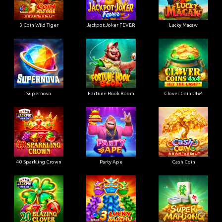
3 Coin Wild Tiger
Jackpot Joker FEVER
Lucky Macaw
Supernova
Fortune Hook Boom
Clover Coins 4x4
40 Sparkling Crown
Party Ape
Cash Coin