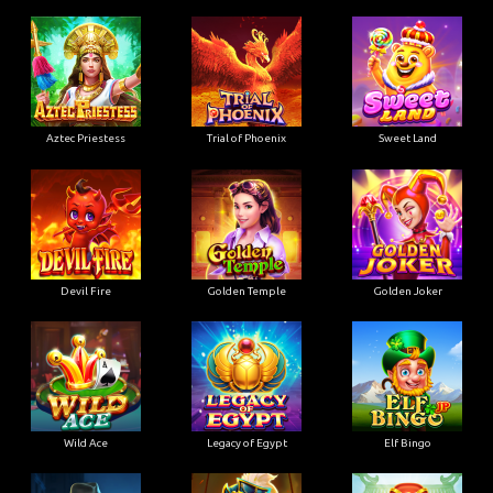
Aztec Priestess
Trial of Phoenix
Sweet Land
Devil Fire
Golden Temple
Golden Joker
Wild Ace
Legacy of Egypt
Elf Bingo