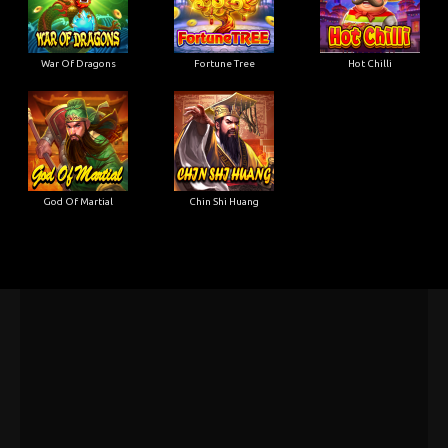
War Of Dragons
Fortune Tree
Hot Chilli
God Of Martial
Chin Shi Huang