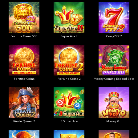
Fortune Gems 500
Super Ace II
Crazy777 2
Fortune Coins
Fortune Coins 2
Money Coming Expand Bets
Pirate Queen 2
3 Super Ace
Money Pot