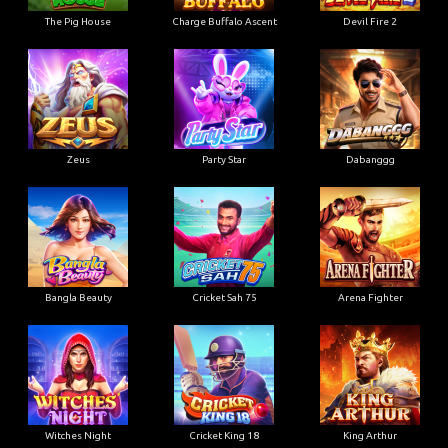
The Pig House
Charge Buffalo Ascent
Devil Fire 2
Zeus
Party Star
Dabanggg
Bangla Beauty
Cricket Sah 75
Arena Fighter
Witches Night
Cricket King 18
King Arthur