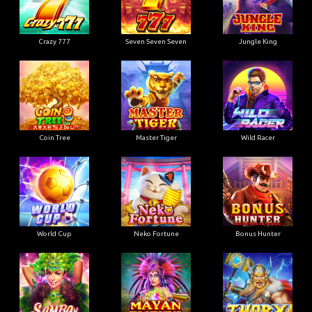
Crazy 777
Seven Seven Seven
Jungle King
Coin Tree
Master Tiger
Wild Racer
World Cup
Neko Fortune
Bonus Hunter