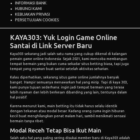
INFORMASI BANK
HUBUNGI KAMI
KEBIJAKAN PRIVASI
PERSETUJUAN COOKIES
KAYA303: Yuk Login Game Online
Santai di Link Server Baru
Kaya303 sekarang jadi salah satu nama yang cukup dikenal di kalangan
pemain game online Indonesia. Sejak 2021, kami mencoba membangun
tempat bermain yang bukan cuma sekadar situs betting biasa, tapi juga
tempat yang nyaman buat santai setelah aktivitas seharian.
Kalau diperhatikan, sekarang situs game online jumlahnya banyak
banget. Hampir semuanya menawarkan hal yang mirip. Tapi di kaya 303,
kami punya tujuan sederhana: ingin jadi tempat bermain yang terasa
lebih nyaman dan lebih berkesan dibanding yang lain, tentunya dalam
hal positif.
Karena menurut kami, main betting itu tidak harus selalu identik
dengan tekanan atau modal besar. Kadang orang cuma ingin hiburan
kecil buat menghilangkan penat malam hari, sambil menikmati sensasi
bermain tanpa ribet.
Modal Receh Tetap Bisa Ikut Main
Salah satu hal yang paling sering disukai member baru di Kaya303 adalah