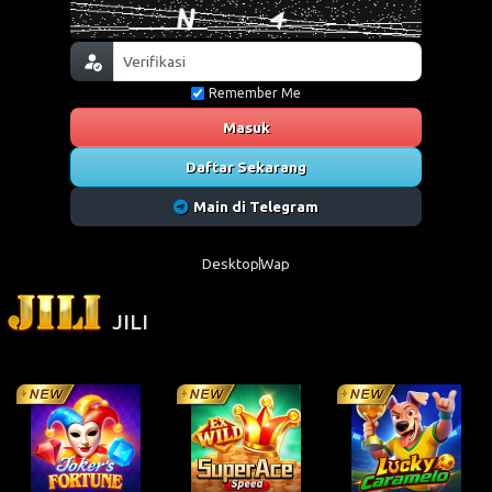
Remember Me
Masuk
Daftar Sekarang
Main di Telegram
Desktop
Wap
JILI