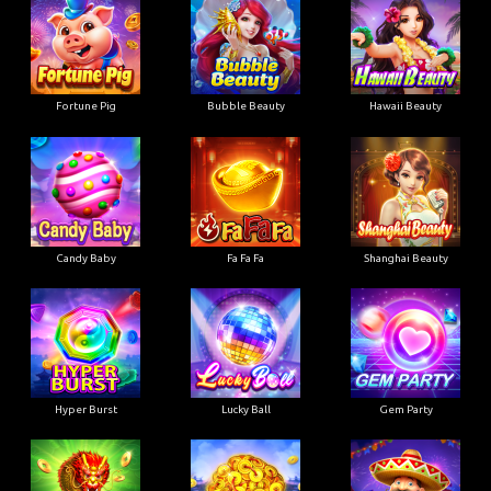
Fortune Pig
Bubble Beauty
Hawaii Beauty
Candy Baby
Fa Fa Fa
Shanghai Beauty
Hyper Burst
Lucky Ball
Gem Party