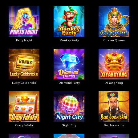
Party Night
Monkey Party
Golden Queen
Lucky Goldbricks
Diamond Party
Xi Yang Yang
Crazy FaFaFa
Night City
Bao boon chin