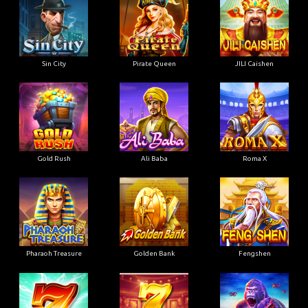
Sin City
Pirate Queen
JILI Caishen
Gold Rush
Ali Baba
Roma X
Pharaoh Treasure
Golden Bank
Fengshen