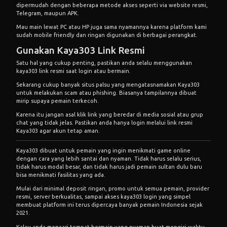
dipermudah dengan beberapa metode akses seperti via website resmi,
Telegram, maupun APK.
Mau main lewat PC atau HP juga sama nyamannya karena platform kami
sudah mobile friendly dan ringan digunakan di berbagai perangkat.
Gunakan Kaya303 Link Resmi
Satu hal yang cukup penting, pastikan anda selalu menggunakan
kaya303 link resmi saat login atau bermain.
Sekarang cukup banyak situs palsu yang mengatasnamakan Kaya303
untuk melakukan scam atau phishing. Biasanya tampilannya dibuat
mirip supaya pemain terkecoh.
Karena itu jangan asal klik link yang beredar di media sosial atau grup
chat yang tidak jelas. Pastikan anda hanya login melalui link resmi
Kaya303 agar akun tetap aman.
Kaya303 dibuat untuk pemain yang ingin menikmati game online
dengan cara yang lebih santai dan nyaman. Tidak harus selalu serius,
tidak harus modal besar, dan tidak harus jadi pemain sultan dulu baru
bisa menikmati fasilitas yang ada.
Mulai dari minimal deposit ringan, promo untuk semua pemain, provider
resmi, server berkualitas, sampai akses kaya303 login yang simpel
membuat platform ini terus dipercaya banyak pemain Indonesia sejak
2021.
Kalau anda mencari tempat bermain yang nyaman buat mengisi waktu