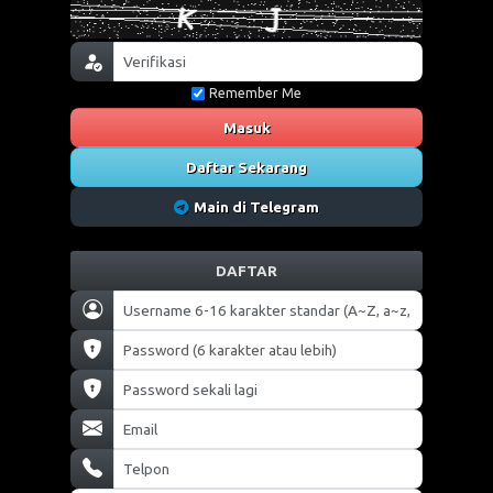
Remember Me
Masuk
Daftar Sekarang
Main di Telegram
DAFTAR