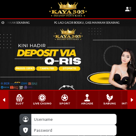
KAN SEKARANG
PG LAGI GACOR BOSSKU, GASS MAINKAN SEKARANG
SLOT
LIVE CASINO
SPORT
ARCADE
SABUNG
INTERAC