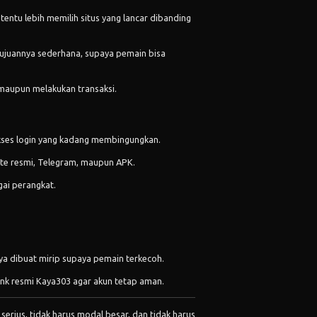
tentu lebih memilih situs yang lancar dibanding
Tujuannya sederhana, supaya pemain bisa
ey
Fenghuang
 maupun melakukan transaksi.
 akses login yang kadang membingungkan.
ite resmi, Telegram, maupun APK.
ai perangkat.
Gangsters
a dibuat mirip supaya pemain terkecoh.
i link resmi Kaya303 agar akun tetap aman.
erius, tidak harus modal besar, dan tidak harus