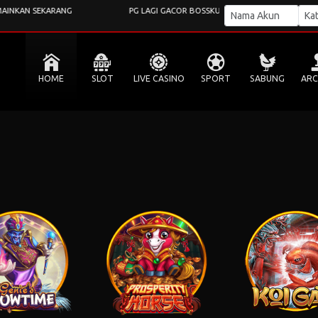
KAN SEKARANG
PG LAGI GACOR BOSSKU, GASS MAINKAN SEKARANG
HOME
SLOT
LIVE CASINO
SPORT
SABUNG
ARC