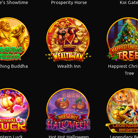
e's Showtime
Prosperity Horse
Koi Gat
hing Buddha
Wealth Inn
Happiest Chr
Tree
ntern Luck
Hot Hot Halloween
Legendary B