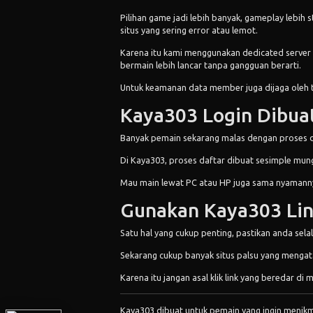
Pilihan game jadi lebih banyak, gameplay lebih 
situs yang sering error atau lemot.
Karena itu kami menggunakan dedicated server 
Ways Of Fortune
Scruf
bermain lebih lancar tanpa gangguan berarti.
Untuk keamanan data member juga dijaga oleh ti
Kaya303 Login Dibua
Banyak pemain sekarang malas dengan proses daft
Di Kaya303, proses daftar dibuat sesimple mun
Mau main lewat PC atau HP juga sama nyamannya
Gunakan Kaya303 Li
Bird of Thunder
The
Satu hal yang cukup penting, pastikan anda sela
Sekarang cukup banyak situs palsu yang mengat
Karena itu jangan asal klik link yang beredar di
Kaya303 dibuat untuk pemain yang ingin menikma