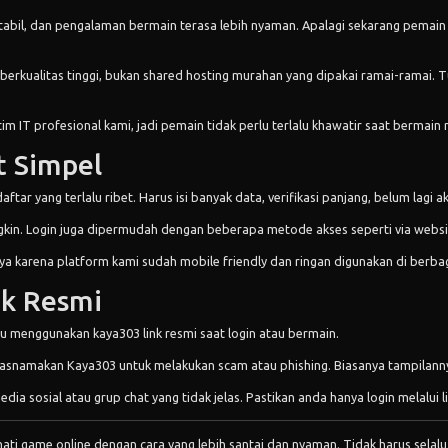
stabil, dan pengalaman bermain terasa lebih nyaman. Apalagi sekarang pemain 
berkualitas tinggi, bukan shared hosting murahan yang dipakai ramai-ramai. 
fy Scallywags
5 Mariachis
Cake Vall
m IT profesional kami, jadi pemain tidak perlu terlalu khawatir saat bermain
t Simpel
ar yang terlalu ribet. Harus isi banyak data, verifikasi panjang, belum lagi
gkin. Login juga dipermudah dengan beberapa metode akses seperti via webs
 karena platform kami sudah mobile friendly dan ringan digunakan di berbag
nk Resmi
 Dead Escape
Gold Rush
Sparta
lu menggunakan kaya303 link resmi saat login atau bermain.
asnamakan Kaya303 untuk melakukan scam atau phishing. Biasanya tampilanny
 media sosial atau grup chat yang tidak jelas. Pastikan anda hanya login melalu
ti game online dengan cara yang lebih santai dan nyaman. Tidak harus selalu s