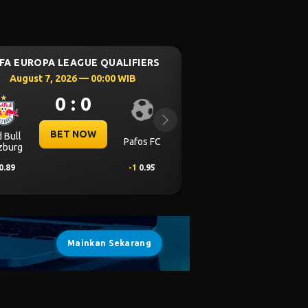
FA EUROPA LEAGUE QUALIFIERS
August 7, 2026 — 00:00 WIB
0 : 0
eens
Oceans Call
Next
BET NOW
Hradec
Besiktas
alove
25
-0.81
0.25
0.65
Mainkan Sekarang
lage
Dragons Throne