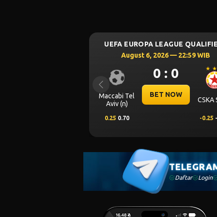
UEFA EUROPA LEAGUE QUALIFI
August 6, 2026 — 22:59 WIB
0 : 0
Safari Rumble
In
Previous
BET NOW
Jagiellonia
Range
Bialystok
0.00
0.96
0.00
TELEGRA
Daftar
Login
Koi Koi Treasure
To