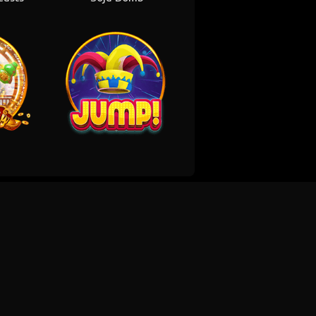
ky
Jump!
Mystic Rings