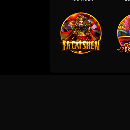
Fa Cai Shen
Fortu
Fa Cai Shen Deluxe
Stea