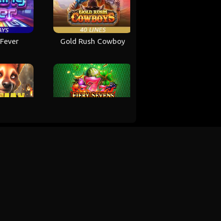
Fever
Gold Rush Cowboy
cky Road
Fiery Sevens Hot 100
st Level
Lucky Twin Sea