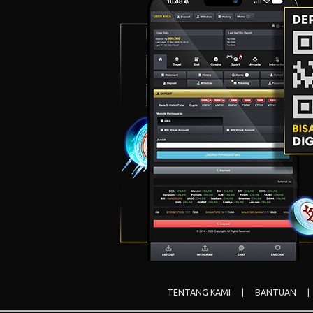
Alchemy Quest
Ca
Jackpot
Fiery Sevens Hot 50
TENTANG KAMI
|
BANTUAN
|
Brothers Kingdom 2