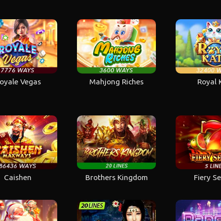
oyale Vegas
Mahjong Riches
Royal 
Caishen
Brothers Kingdom
Fiery S