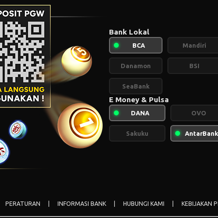
Bank Lokal
ishen Deluxe
Lucky Snake Wheel
Fiery Seve
Megaways
BCA
Mandiri
Danamon
BSI
SeaBank
E Money & Pulsa
DANA
OVO
Love Idol
Halloween Vacation
Gold W
Sakuku
AntarBank
PERATURAN
|
INFORMASI BANK
|
HUBUNGI KAMI
|
KEBIJAKAN P
Magic Kitty
Moji Mania
Gemston