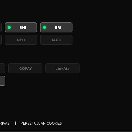
ns Hot 5
Fiery Sevens Hot 20
BNI
BRI
NEO
JAGO
GOPAY
LinkAja
est
Secrets of Anubis
RIVASI
|
PERSETUJUAN COOKIES
e Rush
Candy Pop 2